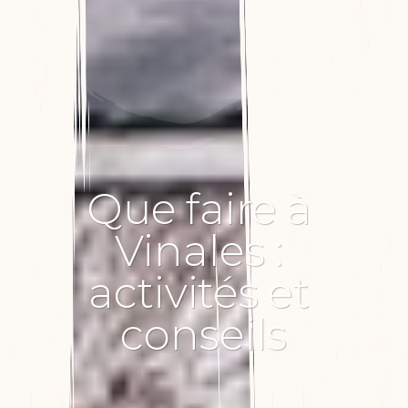
Que
faire
à
Vinales
:
activités
et
conseils