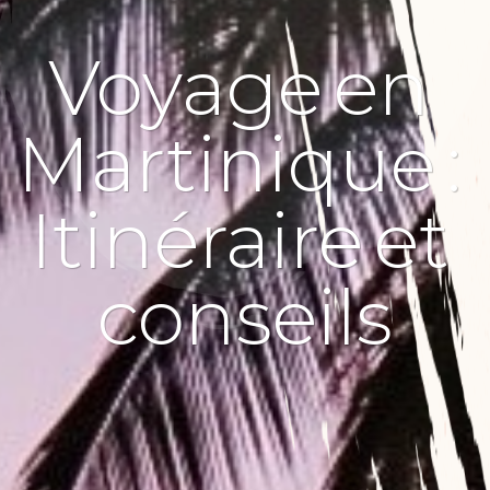
Voyage
en
Martinique
:
Itinéraire
et
conseils