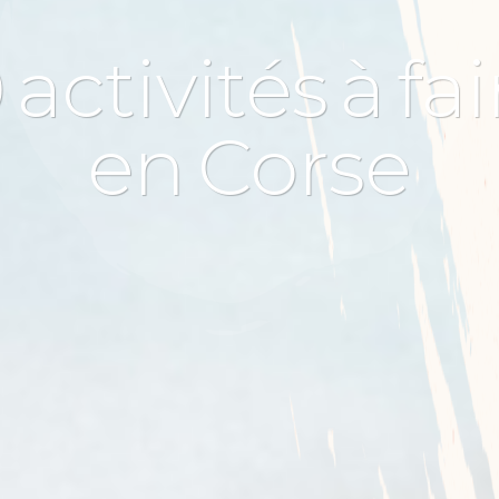
0
activités
à
fai
en
Corse