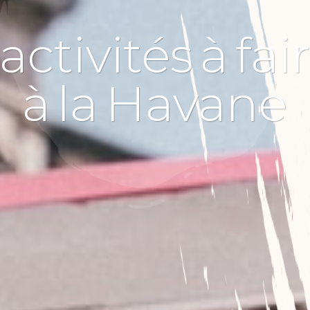
activités
à
fai
à
la
Havane