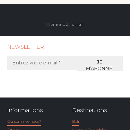
Page MailPoet
RETOUR À LA LISTE
NEWSLETTER
Informations
Destinations
Qui sommes-nous ?
Bali
Articles
Laponie Finlandaise