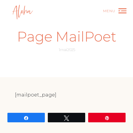
MENU
Page
MailPoet
1 mai 2025
[mailpoet_page]
Partagez
Tweetez
Épingle
ARTICLE PRÉCÉDENT