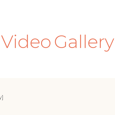
Video
Gallery
y]